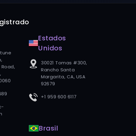
egistrado
Estados
Unidos
rtune
,
30021 Tomas #300,
 Road,
Rancho Santa
,
Margarita, CA, USA
80060
92679
689
+1 959 600 6117
c-
m
Brasil