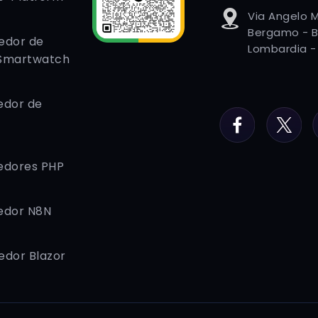
Via Angelo M
Bergamo - B
edor de
Lombardia - 
Smartwatch
edor de
Facebook
Twitter
edores PHP
edor N8N
edor Blazor