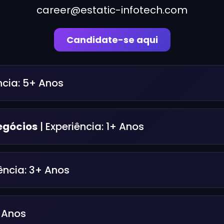
career@estatic-infotech.com
Candidate-se aqui
ncia:
5+ Anos
egócios
| Experiência:
1+ Anos
ência:
3+ Anos
+ Anos