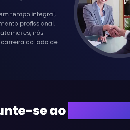
em tempo integral,
ento profissional.
patamares, nós
carreira ao lado de
unte-se ao
Nosso Ti