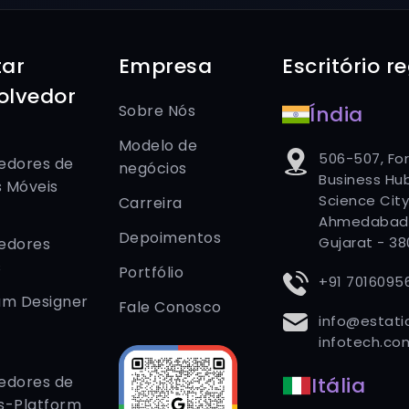
tar
Empresa
Escritório r
olvedor
Sobre Nós
Índia
Modelo de
506-507, Fo
edores de
negócios
Business Hub
s Móveis
Science City
Carreira
Ahmedabad
Depoimentos
Gujarat - 3
edores
s
Portfólio
+91 7016095
um Designer
Fale Conosco
info@estati
infotech.co
edores de
Itália
s-Platform