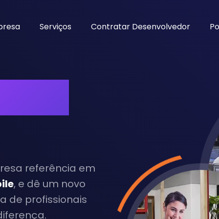
presa
Serviços
Contratar Desenvolvedor
Po
static
presa referência em
ile
, e dê um novo
a de profissionais
diferença.