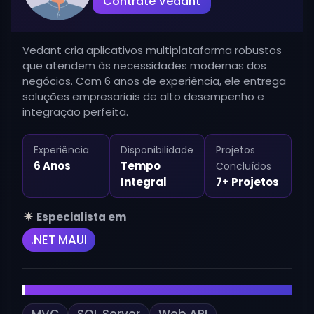
Contrate Vedant
Vedant cria aplicativos multiplataforma robustos
que atendem às necessidades modernas dos
negócios. Com 6 anos de experiência, ele entrega
soluções empresariais de alto desempenho e
integração perfeita.
Experiência
Disponibilidade
Projetos
6 Anos
Tempo
Concluídos
Integral
7+ Projetos
Especialista em
.NET MAUI
Também Habilidoso em
MVC
SQL Server
Web API