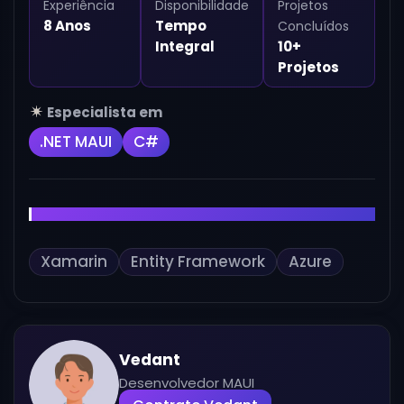
Experiência
Disponibilidade
Projetos
8 Anos
Tempo
Concluídos
Integral
10+
Projetos
Especialista em
.NET MAUI
C#
Também Habilidoso em
Xamarin
Entity Framework
Azure
Vedant
Desenvolvedor MAUI