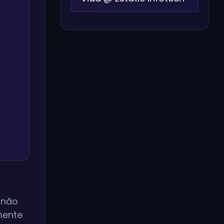
 não
mente