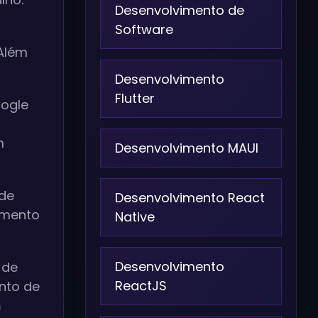
Desenvolvimento de
Software
 Além
Desenvolvimento
Flutter
oogle
m
Desenvolvimento MAUI
ade
Desenvolvimento React
amento
Native
Desenvolvimento
 de
ReactJS
nto de
m