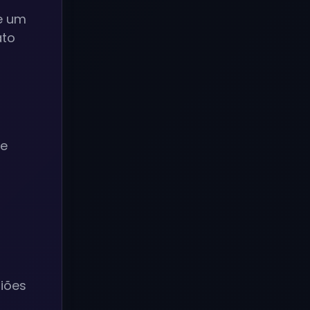
ie um
ato
te
iões