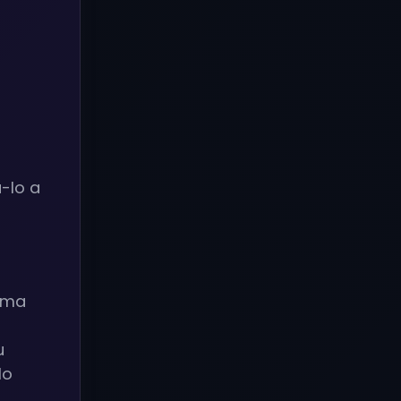
-lo a
uma
u
lo