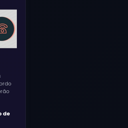
s
cordo
erão
o de