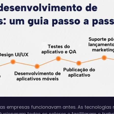
 empresas funcionavam antes. As tecnologias 
olucionaram todos os setores e facilitaram o traba