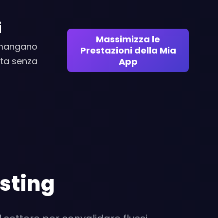
i
Massimizza le
rimangano
Prestazioni della Mia
cita senza
App
sting