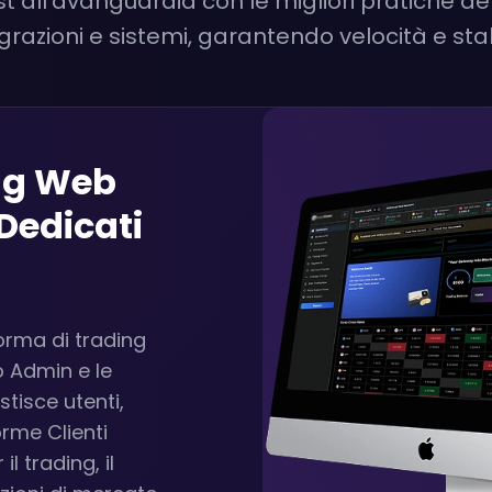
all’avanguardia con le migliori pratiche del 
egrazioni e sistemi, garantendo velocità e stab
ing Web
Dedicati
forma di trading
o Admin e le
stisce utenti,
orme Clienti
l trading, il