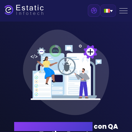
Raggiungi l’Eccellenza
con QA